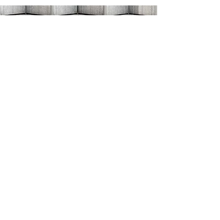
Contacto
​Encuéntranos:
Loeb C571 1125 Coronel por unidad
Ottawa, EN K1S 5B6
© 2025
Proyecto de Transparencia
Penitenciaria
The Prison Transparency Projected is made possible
by the support of the Social Sciences Research
Council of Canada