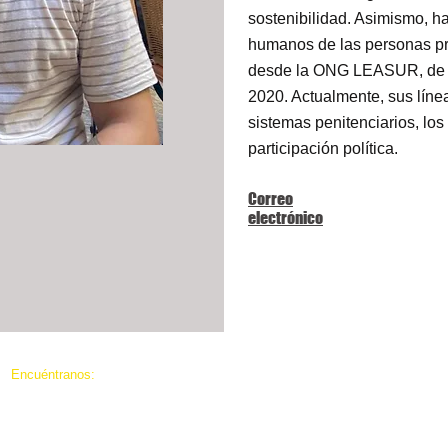
sostenibilidad. Asimismo, ha
humanos de las personas pri
desde la ONG LEASUR, de l
2020. Actualmente, sus líne
sistemas penitenciarios, lo
participación política.
Correo
electrónico
​Encuéntranos:
Loeb C571 1125 Coronel por unidad
© 2025
Proyecto de Transparencia Pe
Ottawa, EN K1S 5B6