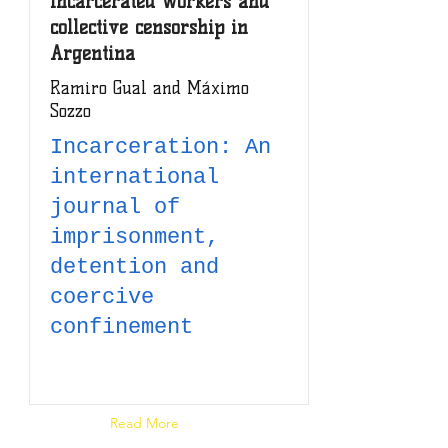
incarcerated workers and
collective censorship in
Argentina
Ramiro Gual and Máximo
Sozzo
Incarceration: An
international
journal of
imprisonment,
detention and
coercive
confinement
Read Article
Read More